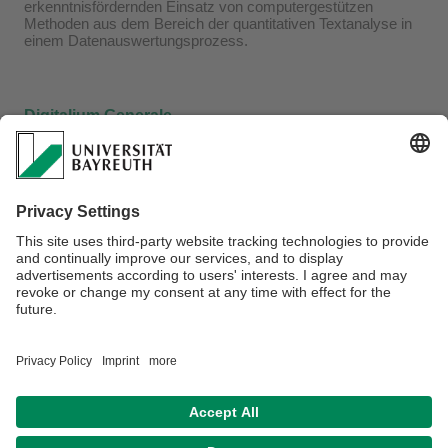
erkenntnisfördernden Einsatz von computergestützen
Methoden aus dem Bereich der quantitativen Textanalyse in
einem Datenauswertungsprozess.
Digitalium Generale
Hier besteht, in Absprache mit dem Prüfungsausschuss, die
Wahl von beliebigen Modulen aus dem Lehrangebot der
Universität Bayreuth. Alternativ können hier auch
Angebote
der vhb
, MOOCs oder vergleichbare Online-Angebote
wahrgenommen werden. Es ist Rücksprache mit den
Dozierenden der jeweiligen Veranstaltungen zu halten, ob
eine Teilnahme möglich ist. Die Prüfungen in diesem Modul
sind nicht endnotenrelevant.
Verantwortlich für die Redaktion:
Juniorprofessor Mirco Schönfeld
Datenschutz / Disclaimer
Impressum
Hausordnung
Sitemap